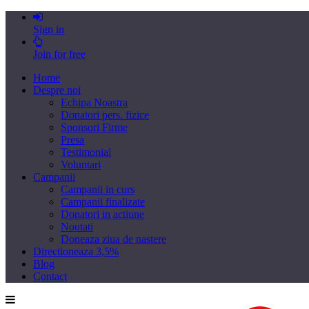
Sign in
Join for free
Home
Despre noi
Echipa Noastra
Donatori pers. fizice
Sponsori Firme
Presa
Testimonial
Voluntari
Campanii
Campanii in curs
Campanii finalizate
Donatori in actiune
Noutati
Doneaza ziua de nastere
Directioneaza 3,5%
Blog
Contact