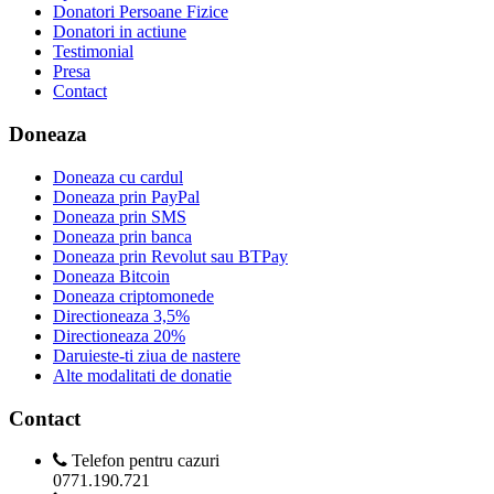
Donatori Persoane Fizice
Donatori in actiune
Testimonial
Presa
Contact
Doneaza
Doneaza cu cardul
Doneaza prin PayPal
Doneaza prin SMS
Doneaza prin banca
Doneaza prin Revolut sau BTPay
Doneaza Bitcoin
Doneaza criptomonede
Directioneaza 3,5%
Directioneaza 20%
Daruieste-ti ziua de nastere
Alte modalitati de donatie
Contact
Telefon pentru cazuri
0771.190.721