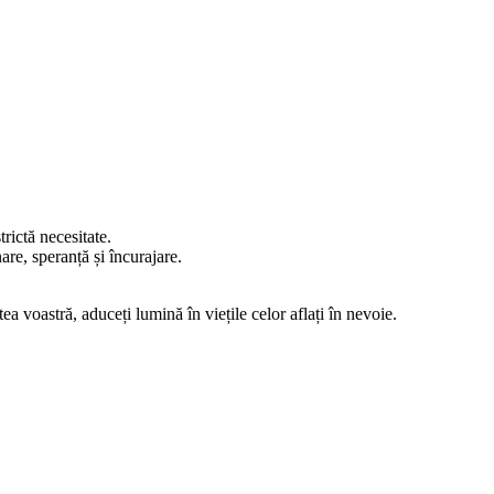
rictă necesitate.
are, speranță și încurajare.
a voastră, aduceți lumină în viețile celor aflați în nevoie.