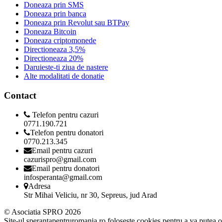
Doneaza prin SMS
Doneaza prin banca
Doneaza prin Revolut sau BTPay
Doneaza Bitcoin
Doneaza criptomonede
Directioneaza 3,5%
Directioneaza 20%
Daruieste-ti ziua de nastere
Alte modalitati de donatie
Contact
Telefon pentru cazuri
0771.190.721
Telefon pentru donatori
0770.213.345
Email pentru cazuri
cazurispro@gmail.com
Email pentru donatori
infosperanta@gmail.com
Adresa
Str Mihai Veliciu, nr 30, Sepreus, jud Arad
© Asociatia SPRO 2026
Site-ul sperantapentruromania.ro foloseste cookies pentru a va putea o