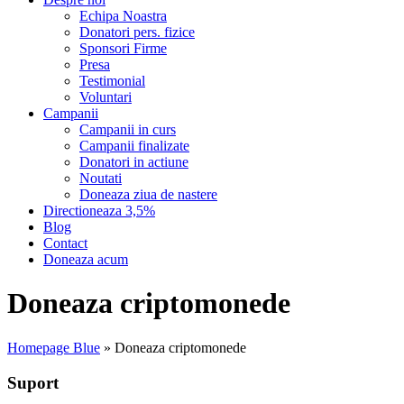
Echipa Noastra
Donatori pers. fizice
Sponsori Firme
Presa
Testimonial
Voluntari
Campanii
Campanii in curs
Campanii finalizate
Donatori in actiune
Noutati
Doneaza ziua de nastere
Directioneaza 3,5%
Blog
Contact
Doneaza acum
Doneaza criptomonede
Homepage Blue
»
Doneaza criptomonede
Suport