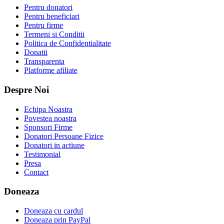
Pentru donatori
Pentru beneficiari
Pentru firme
Termeni si Conditii
Politica de Confidentialitate
Donatii
Transparenta
Platforme afiliate
Despre Noi
Echipa Noastra
Povestea noastra
Sponsori Firme
Donatori Persoane Fizice
Donatori in actiune
Testimonial
Presa
Contact
Doneaza
Doneaza cu cardul
Doneaza prin PayPal