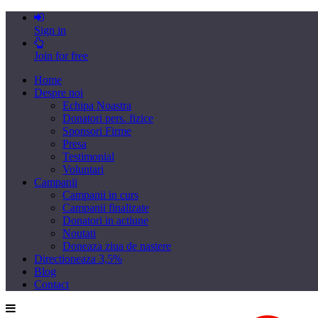
Sign in
Join for free
Home
Despre noi
Echipa Noastra
Donatori pers. fizice
Sponsori Firme
Presa
Testimonial
Voluntari
Campanii
Campanii in curs
Campanii finalizate
Donatori in actiune
Noutati
Doneaza ziua de nastere
Directioneaza 3,5%
Blog
Contact