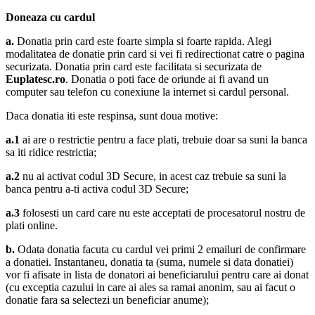
Doneaza cu cardul
a.
Donatia prin card este foarte simpla si foarte rapida. Alegi
modalitatea de donatie prin card si vei fi redirectionat catre o pagina
securizata. Donatia prin card este facilitata si securizata de
Euplatesc.ro
. Donatia o poti face de oriunde ai fi avand un
computer sau telefon cu conexiune la internet si cardul personal.
Daca donatia iti este respinsa, sunt doua motive:
a.1
ai are o restrictie pentru a face plati, trebuie doar sa suni la banca
sa iti ridice restrictia;
a.2
nu ai activat codul 3D Secure, in acest caz trebuie sa suni la
banca pentru a-ti activa codul 3D Secure;
a.3
folosesti un card care nu este acceptati de procesatorul nostru de
plati online.
b.
Odata donatia facuta cu cardul vei primi 2 emailuri de confirmare
a donatiei. Instantaneu, donatia ta (suma, numele si data donatiei)
vor fi afisate in lista de donatori ai beneficiarului pentru care ai donat
(cu exceptia cazului in care ai ales sa ramai anonim, sau ai facut o
donatie fara sa selectezi un beneficiar anume);