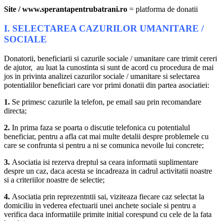
Site / www.sperantapentrubatrani.ro
= platforma de donatii
I. SELECTAREA CAZURILOR UMANITARE /
SOCIALE
Donatorii, beneficiarii si cazurile sociale / umanitare care trimit cereri
de ajutor, au luat la cunostinta si sunt de acord cu procedura de mai
jos in privinta analizei cazurilor sociale / umanitare si selectarea
potentialilor beneficiari care vor primi donatii din partea asociatiei:
1.
Se primesc cazurile la telefon, pe email sau prin recomandare
directa;
2.
In prima faza se poarta o discutie telefonica cu potentialul
beneficiar, pentru a afla cat mai multe detalii despre problemele cu
care se confrunta si pentru a ni se comunica nevoile lui concrete;
3.
Asociatia isi rezerva dreptul sa ceara informatii suplimentare
despre un caz, daca acesta se incadreaza in cadrul activitatii noastre
si a criteriilor noastre de selectie;
4.
Asociatia prin reprezentntii sai, viziteaza fiecare caz selectat la
domiciliu in vederea efectuarii unei anchete sociale si pentru a
verifica daca informatiile primite initial corespund cu cele de la fata