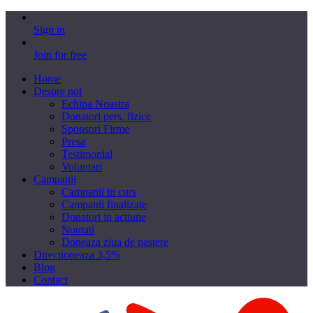
Sign in
Join for free
Home
Despre noi
Echipa Noastra
Donatori pers. fizice
Sponsori Firme
Presa
Testimonial
Voluntari
Campanii
Campanii in curs
Campanii finalizate
Donatori in actiune
Noutati
Doneaza ziua de nastere
Directioneaza 3,5%
Blog
Contact