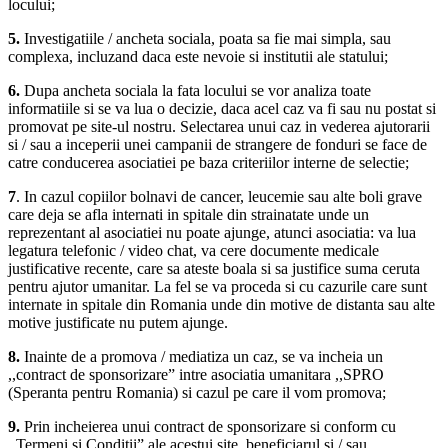
locului;
5.
Investigatiile / ancheta sociala, poata sa fie mai simpla, sau
complexa, incluzand daca este nevoie si institutii ale statului;
6.
Dupa ancheta sociala la fata locului se vor analiza toate
informatiile si se va lua o decizie, daca acel caz va fi sau nu postat si
promovat pe site-ul nostru. Selectarea unui caz in vederea ajutorarii
si / sau a inceperii unei campanii de strangere de fonduri se face de
catre conducerea asociatiei pe baza criteriilor interne de selectie;
7
. In cazul copiilor bolnavi de cancer, leucemie sau alte boli grave
care deja se afla internati in spitale din strainatate unde un
reprezentant al asociatiei nu poate ajunge, atunci asociatia: va lua
legatura telefonic / video chat, va cere documente medicale
justificative recente, care sa ateste boala si sa justifice suma ceruta
pentru ajutor umanitar. La fel se va proceda si cu cazurile care sunt
internate in spitale din Romania unde din motive de distanta sau alte
motive justificate nu putem ajunge.
8.
Inainte de a promova / mediatiza un caz, se va incheia un
,,contract de sponsorizare” intre asociatia umanitara ,,SPRO
(Speranta pentru Romania) si cazul pe care il vom promova;
9.
Prin incheierea unui contract de sponsorizare si conform cu
,,Termeni si Conditii” ale acestui site, beneficiarul si / sau