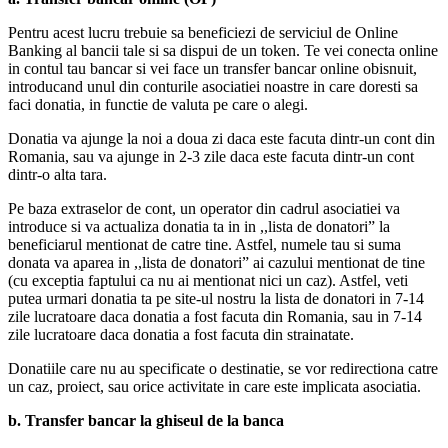
Pentru acest lucru trebuie sa beneficiezi de serviciul de Online
Banking al bancii tale si sa dispui de un token. Te vei conecta online
in contul tau bancar si vei face un transfer bancar online obisnuit,
introducand unul din conturile asociatiei noastre in care doresti sa
faci donatia, in functie de valuta pe care o alegi.
Donatia va ajunge la noi a doua zi daca este facuta dintr-un cont din
Romania, sau va ajunge in 2-3 zile daca este facuta dintr-un cont
dintr-o alta tara.
Pe baza extraselor de cont, un operator din cadrul asociatiei va
introduce si va actualiza donatia ta in in ,,lista de donatori” la
beneficiarul mentionat de catre tine. Astfel, numele tau si suma
donata va aparea in ,,lista de donatori” ai cazului mentionat de tine
(cu exceptia faptului ca nu ai mentionat nici un caz). Astfel, veti
putea urmari donatia ta pe site-ul nostru la lista de donatori in 7-14
zile lucratoare daca donatia a fost facuta din Romania, sau in 7-14
zile lucratoare daca donatia a fost facuta din strainatate.
Donatiile care nu au specificate o destinatie, se vor redirectiona catre
un caz, proiect, sau orice activitate in care este implicata asociatia.
b. Transfer bancar la ghiseul de la banca