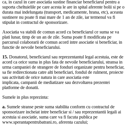
ca, in cazul in care asociatia sustine financiar beneficiarul pentru a
suporta cheltuielile pe care acesta le are in spital aferente bolii si pe o
durata mai indelungata (transport, medicamente, hrana, etc), aceasta
sustinere nu poate fi mai mare de 1 an de zile, iar termenul va fi
stipulat in contractul de sponsorizare.
Asociatia va stabili de comun acord cu beneficiarul ce suma se va
plati lunar, timp de un an de zile. Suma poate fi modificata pe
parcursul colaborarii de comun acord intre asociatie si beneficiar, in
functie de nevoile beneficiarului.
15.
Donatorul, beneficiarul sau reprezentantul legal acestuia, este de
acord ca orice suma in plus fata de nevoile beneficiarului, stransa in
urma campaniei de strangere de fonduri organizate pentru beneficiar,
sa fie redirectionata catre alti beneficiari, fondul de rulment, proiecte
sau activitati de orice natura in care asociatia este
implicata, campanii de mediatizare sau dezvoltarea prezentei
platforme de donatii.
Sumele in plus reprezinta:
a.
Sumele stranse peste suma stabilita conform cu contractul de
sponsorizare incheiat intre beneficiar si / sau reprezentantii legali ai
acestuia si asociatie, suma care va fi facuta publica pe
www.sperantapentrubatrani.ro, aferenta cazului;