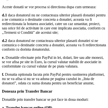
Aceste donatii se vor procesa si directiona dupa cum urmeaza:
d.1
daca donatorul nu ne contacteaza ulterior plasarii donatiei pentru
a ne comunica o destinatie concreta a donatiei, aceasta va fi
redirectionata la hotarea asociatiei, catre un caz umanitar, proiect,
sau orice fel de activitate in care este implicata asociatia, conform cu
,,Termeni si Conditii” ale acestui site;
d.2
daca donatorul ne contacteaza ulterior plasarii donatiei si ne
comunica o destinatie concreta a donatiei, aceasta va fi redirectionata
conform cu dorinta donatorului.
e.
Donatiile efectuate prin PayPal in lei, dolari, lire sau alte monezi,
se vor afisa pe site in Euro, la cursul valutar stabilit de asociatie in
conformitate cu cursul valutar de pe piata valutara.
f.
Donatia optionala facuta prin PayPal pentru sustinerea platformei,
nu se va afisa si nu se va aduna pe pagina cazului in ,,lista de
donatori”, odata cu suma donata pentru un beneficiar anume,
Doneaza prin Transfer Bancar
Donatiile prin transfer bancar se pot face in doua moduri:
a. Transfer bancar online (OP)