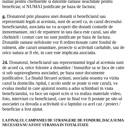
numai pentru cheltuielile si datoriile ramase neachitate pentru
beneficiar, si NUMAI justificate pe baza de factura;
g.
Donatorul prin plasarea unei donatii si beneficiarul sau
reprezentatii legali ai acestuia, sunt de acord ca, in cazul decesului
beneficiarului, asociatia nu va acoperi din donatii costurile de
inmormantare, nici de repatriere in tara daca este cazul, sau alte
cheltuieli / costuri care nu sunt justificate pe baza de factura.
Donatiile ramase nefolosite vor fi redirectionate catre fondul de
rulment, alte cazuri umanitare, proiecte si activitati caritabile, sau de
orice natura ar fi ele, in care este implicata asociatia.
24.
Donatorul, beneficiarul sau reprezentantul legal al acestuia sunt
de acord ca, orice folosire a donatiilor / bunurilor sa se faca de catre
si sub supravegherea asociatiei, pe baza unor documente
justificative. La finalul fiecarei actiuni, asociatia noastra va vizita
cazul la domiciliu /spital, ( acolo unde se poate si este cazul), va
evalua modul in care ajutorul nostru a adus schimbari in viata
beneficiarului, va face un raport scris si va realiza materiale video,
foto, interviuri cu beneficiarul, care in final vor fi postate pe site-ul
asociatiei ca dovada a activitatii si a faptului ca acel caz / proiect /
beneficiar a fost ajutat.
LA FINALUL CAMPANIEI DE STRANGERE DE FONDURI, DACA SUMA
NECESATA NU A FOST STRANSA IN TOTALITATE