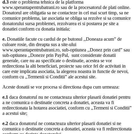
d.3
este o problema tehnica de la platforma
www.sperantapentrubatrani.ro sau de la procesatorul de plati online.
Donatorul are obligatia sa ne contacteze in cel mai scurt timp, sa ne
comunice problema, iar asociatia se obliga sa rezolve si sa comunice
donatorului sursa problemei, rezolvarea ei si postarea pe site a
donatiei conform cu donatia initiala;
e.
Donatiile facute cu cardul de pe butonul ,,Doneaza acum” de
culoare rosie, din dreapta sus a site-ului
www.sperantapentrubatrani.ro, sub-optiunea ,,Donez prin card” sau
sub-optiunea ,,Doneze prin PayPal, sunt considerate donatii
generale, care nu au specificate o destinatie, acestea se vor
redirectiona la alti beneficiari, proiecte sau orice fel de activitati in
care este implicata asociatia, la alegerea noastra in functie de nevoi,
conform cu ,,Termenii si Conditii” ale acestui site.
Aceste donatii se vor procesa si directiona dupa cum urmeaza:
e.1
daca donatorul nu ne contacteaza ulterior plasarii donatiei pentru
a ne comunica o destinatie concreta a donatiei, aceasta va fi
redirectionata la hotarea asociatiei, conform cu ,,Termeni si Conditii”
a acestui site;
e.2
daca donatorul ne contacteaza ulterior plasarii donatiei si ne
comunica o destinatie concreta a donatiei, aceasta va fi redirectionata