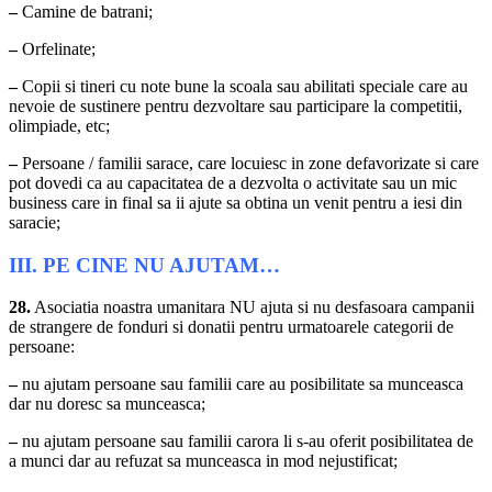
–
Camine de batrani;
–
Orfelinate;
–
Copii si tineri cu note bune la scoala sau abilitati speciale care au
nevoie de sustinere pentru dezvoltare sau participare la competitii,
olimpiade, etc;
–
Persoane / familii sarace, care locuiesc in zone defavorizate si care
pot dovedi ca au capacitatea de a dezvolta o activitate sau un mic
business care in final sa ii ajute sa obtina un venit pentru a iesi din
saracie;
III. PE CINE NU AJUTAM…
28.
Asociatia noastra umanitara NU ajuta si nu desfasoara campanii
de strangere de fonduri si donatii pentru urmatoarele categorii de
persoane:
–
nu ajutam persoane sau familii care au posibilitate sa munceasca
dar nu doresc sa munceasca;
–
nu ajutam persoane sau familii carora li s-au oferit posibilitatea de
a munci dar au refuzat sa munceasca in mod nejustificat;