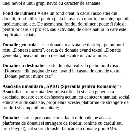
unei nevoi a unui grup, nevoi cu caracter de sanatate;
Fond de rulment
= este un fond creat in cadrul asociatiei din
donatii, fond utilizat pentru plata in avans a unor tratamente, operatii,
medicamente, etc. De asemenea, fondul de rulment poate fi folosit
pentru oricare alt proiect, sau activitate, de orice natura in care este
implicata asociatia.
Donatie generala
= este donatia realizata pe desktop, pe butonul
rosu ,,Doneaza acum”, casuta de donatie avand textul ,,Donatie
generala”, neavand nici o destinatie catre un caz anume.
Donatie cu destinatie =
este donatia realizata pe butonul rosu
,,Doneaza” din pagina de caz, avand in casuta de donatie textul
,,Donati pentru: nume caz”
Asociatia umanitara ,,SPRO (Speranta pentru Romania)”
/
Asociatia
= reprezinta denumirea oficiala si / sau generica a
asociatiei noastre care desfasoara actiuni cu caracter umanitar, social,
educativ si de sanatate, proprietara acestei platforme de strangere de
fonduri si campanii umanitare;
Donator
= orice persoana care a facut o donatie pe aceasta
platforma de donatii si strangere de fonduri (online cu cardul sau
prin Paypal), cat si prin transfer bancar sau donatie prin SMS.