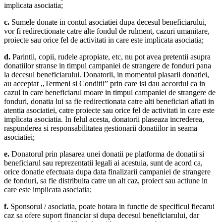
implicata asociatia;
c.
Sumele donate in contul asociatiei dupa decesul beneficiarului,
vor fi redirectionate catre alte fondul de rulment, cazuri umanitare,
proiecte sau orice fel de activitati in care este implicata asociatia;
d.
Parintii, copii, rudele apropiate, etc, nu pot avea pretentii asupra
donatiilor stranse in timpul campaniei de strangere de fonduri pana
la decesul beneficiarului. Donatorii, in momentul plasarii donatiei,
au acceptat ,,Termeni si Conditii” prin care isi dau accordul ca in
cazul in care beneficiarul moare in timpul campaniei de strangere de
fonduri, donatia lui sa fie redirectionata catre alti beneficiari aflati in
atentia asociatiei, catre proiecte sau orice fel de activitati in care este
implicata asociatia. In felul acesta, donatorii plaseaza increderea,
raspunderea si responsabilitatea gestionarii donatiilor in seama
asociatiei;
e.
Donatorul prin plasarea unei donatii pe platforma de donatii si
beneficiarul sau reprezentatii legali ai acestuia, sunt de acord ca,
orice donatie efectuata dupa data finalizarii campaniei de strangere
de fonduri, sa fie distribuita catre un alt caz, proiect sau actiune in
care este implicata asociatia;
f.
Sponsorul / asociatia, poate hotara in functie de specificul fiecarui
caz sa ofere suport financiar si dupa decesul beneficiarului, dar