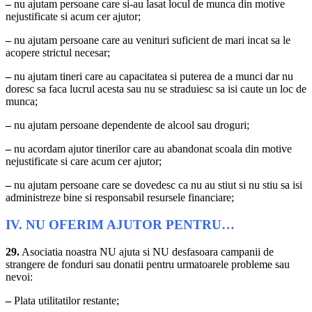
–
nu ajutam persoane care si-au lasat locul de munca din motive
nejustificate si acum cer ajutor;
–
nu ajutam persoane care au venituri suficient de mari incat sa le
acopere strictul necesar;
–
nu ajutam tineri care au capacitatea si puterea de a munci dar nu
doresc sa faca lucrul acesta sau nu se straduiesc sa isi caute un loc de
munca;
–
nu ajutam persoane dependente de alcool sau droguri;
–
nu acordam ajutor tinerilor care au abandonat scoala din motive
nejustificate si care acum cer ajutor;
–
nu ajutam persoane care se dovedesc ca nu au stiut si nu stiu sa isi
administreze bine si responsabil resursele financiare;
IV. NU OFERIM AJUTOR PENTRU…
29.
Asociatia noastra NU ajuta si NU desfasoara campanii de
strangere de fonduri sau donatii pentru urmatoarele probleme sau
nevoi:
–
Plata utilitatilor restante;