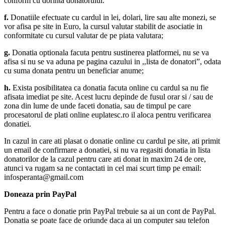
conform cu dorinta donatorului.
f.
Donatiile efectuate cu cardul in lei, dolari, lire sau alte monezi, se
vor afisa pe site in Euro, la cursul valutar stabilit de asociatie in
conformitate cu cursul valutar de pe piata valutara;
g.
Donatia optionala facuta pentru sustinerea platformei, nu se va
afisa si nu se va aduna pe pagina cazului in ,,lista de donatori”, odata
cu suma donata pentru un beneficiar anume;
h.
Exista posibilitatea ca donatia facuta online cu cardul sa nu fie
afisata imediat pe site. Acest lucru depinde de fusul orar si / sau de
zona din lume de unde faceti donatia, sau de timpul pe care
procesatorul de plati online euplatesc.ro il aloca pentru verificarea
donatiei.
In cazul in care ati plasat o donatie online cu cardul pe site, ati primit
un email de confirmare a donatiei, si nu va regasiti donatia in lista
donatorilor de la cazul pentru care ati donat in maxim 24 de ore,
atunci va rugam sa ne contactati in cel mai scurt timp pe email:
infosperanta@gmail.com
Doneaza prin PayPal
Pentru a face o donatie prin PayPal trebuie sa ai un cont de PayPal.
Donatia se poate face de oriunde daca ai un computer sau telefon