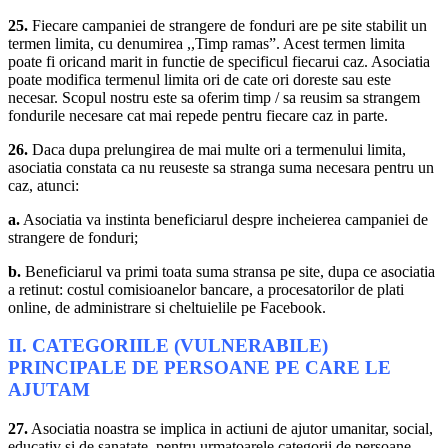
25.
Fiecare campaniei de strangere de fonduri are pe site stabilit un
termen limita, cu denumirea ,,Timp ramas”. Acest termen limita
poate fi oricand marit in functie de specificul fiecarui caz. Asociatia
poate modifica termenul limita ori de cate ori doreste sau este
necesar. Scopul nostru este sa oferim timp / sa reusim sa strangem
fondurile necesare cat mai repede pentru fiecare caz in parte.
26.
Daca dupa prelungirea de mai multe ori a termenului limita,
asociatia constata ca nu reuseste sa stranga suma necesara pentru un
caz, atunci:
a.
Asociatia va instinta beneficiarul despre incheierea campaniei de
strangere de fonduri;
b.
Beneficiarul va primi toata suma stransa pe site, dupa ce asociatia
a retinut: costul comisioanelor bancare, a procesatorilor de plati
online, de administrare si cheltuielile pe Facebook.
II. CATEGORIILE (VULNERABILE)
PRINCIPALE DE PERSOANE PE CARE LE
AJUTAM
27.
Asociatia noastra se implica in actiuni de ajutor umanitar, social,
educativ si de sanatate, pentru urmatoarele categorii de persoane