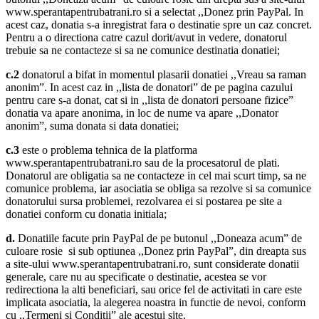
www.sperantapentrubatrani.ro si a selectat ,,Donez prin PayPal. In
acest caz, donatia s-a inregistrat fara o destinatie spre un caz concret.
Pentru a o directiona catre cazul dorit/avut in vedere, donatorul
trebuie sa ne contacteze si sa ne comunice destinatia donatiei;
c.2
donatorul a bifat in momentul plasarii donatiei ,,Vreau sa raman
anonim”. In acest caz in ,,lista de donatori” de pe pagina cazului
pentru care s-a donat, cat si in ,,lista de donatori persoane fizice”
donatia va apare anonima, in loc de nume va apare ,,Donator
anonim”, suma donata si data donatiei;
c.3
este o problema tehnica de la platforma
www.sperantapentrubatrani.ro sau de la procesatorul de plati.
Donatorul are obligatia sa ne contacteze in cel mai scurt timp, sa ne
comunice problema, iar asociatia se obliga sa rezolve si sa comunice
donatorului sursa problemei, rezolvarea ei si postarea pe site a
donatiei conform cu donatia initiala;
d.
Donatiile facute prin PayPal de pe butonul ,,Doneaza acum” de
culoare rosie si sub optiunea ,,Donez prin PayPal”, din dreapta sus
a site-ului www.sperantapentrubatrani.ro, sunt considerate donatii
generale, care nu au specificate o destinatie, acestea se vor
redirectiona la alti beneficiari, sau orice fel de activitati in care este
implicata asociatia, la alegerea noastra in functie de nevoi, conform
cu ,,Termeni si Conditii” ale acestui site.