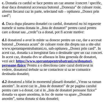
c.
Donatia cu cardul se face pentru un caz anume /concret / specific,
doar daca donatorul acceseaza butonul ,,Doneaza” de culoare rosie,
aferent fiecarui caz in parte, selectand sub – optiunea ,,Donez prin
card”;
d.
Daca dupa plasarea donatiei cu cardul, donatorul nu isi regaseste
numele si suma donata in ,,lista de donatori” pentru cazul pentru
care a donat sau ,,crede”ca a donat, pot fi aceste motive:
d.1
donatorul a avut in minte sa doneze pentru un caz, dar a accesat
butonul ,,Doneaza acum” de culoare rosie din drepta sus a site-ului
www.sperantapentrubatrani.ro, sub-optiunea ,,Donez prin card”. In
acest caz, donatia s-a inregistrat fara o destinatie spre un caz concret.
In acest caz, donatia dvs se afiseaza in lista generala de donatori,
vezi aici:
https://www.sperantapentrubatrani.ro/donatori-
persoane-fizice/
Pentru a o directiona catre cazul dorit/avut in
vedere, donatorul trebuie sa ne contacteze si sa ne comunice
destinatia donatiei;
d.2
donatorul a bifat in momentul plasarii donatiei ,,Vreau sa raman
anonim”. In acest caz in ,,lista de donatori” de pe pagina cazului
pentru care s-a donat, cat si in ,,lista de donatori persoane fizice”
donatia va apare anonima, in loc de nume va apare ,,Donator
anonim”, suma donata si data donatiei;