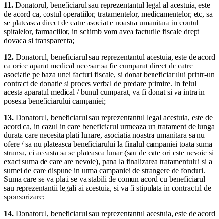
11.
Donatorul, beneficiarul sau reprezentantul legal al acestuia, este
de acord ca, costul operatiilor, tratamentelor, medicamentelor, etc, sa
se plateasca direct de catre asociatie noastra umanitara in contul
spitalelor, farmaciilor, in schimb vom avea facturile fiscale drept
dovada si transparenta;
12.
Donatorul, beneficiarul sau reprezentantul acestuia, este de acord
ca orice aparat medical necesar sa fie cumparat direct de catre
asociatie pe baza unei facturi fiscale, si donat beneficiarului printr-un
contract de donatie si proces verbal de predare primire. In felul
acesta aparatul medical / bunul cumparat, va fi donat si va intra in
posesia beneficiarului campaniei;
13.
Donatorul, beneficiarul sau reprezentantul legal acestuia, este de
acord ca, in cazul in care beneficiarul urmeaza un tratament de lunga
durata care necesita plati lunare, asociatia noastra umanitara sa nu
ofere / sa nu plateasca beneficiarului la finalul campaniei toata suma
stransa, ci aceasta sa se plateasca lunar (sau de cate ori este nevoie si
exact suma de care are nevoie), pana la finalizarea tratamentului si a
sumei de care dispune in urma campaniei de strangere de fonduri.
Suma care se va plati se va stabili de comun acord cu beneficiarul
sau reprezentantii legali ai acestuia, si va fi stipulata in contractul de
sponsorizare;
14.
Donatorul, beneficiarul sau reprezentantul acestuia, este de acord