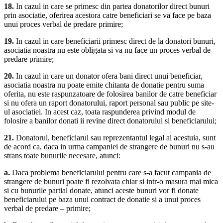
18.
In cazul in care se primesc din partea donatorilor direct bunuri
prin asociatie, oferirea acestora catre beneficiari se va face pe baza
unui proces verbal de predare primire;
19.
In cazul in care beneficiarii primesc direct de la donatori bunuri,
asociatia noastra nu este obligata si va nu face un proces verbal de
predare primire;
20.
In cazul in care un donator ofera bani direct unui beneficiar,
asociatia noastra nu poate emite chitanta de donatie pentru suma
oferita, nu este raspunzatoare de folosirea banilor de catre beneficiar
si nu ofera un raport donatorului, raport personal sau public pe site-
ul asociatiei. In acest caz, toata raspunderea privind modul de
folosire a banilor donati ii revine direct donatorului si beneficiarului;
21.
Donatorul, beneficiarul sau reprezentantul legal al acestuia, sunt
de acord ca, daca in urma campaniei de strangere de bunuri nu s-au
strans toate bunurile necesare, atunci:
a.
Daca problema beneficiarului pentru care s-a facut campania de
strangere de bunuri poate fi rezolvata chiar si intr-o masura mai mica
si cu bunurile partial donate, atunci aceste bunuri vor fi donate
beneficiarului pe baza unui contract de donatie si a unui proces
verbal de predare – primire;