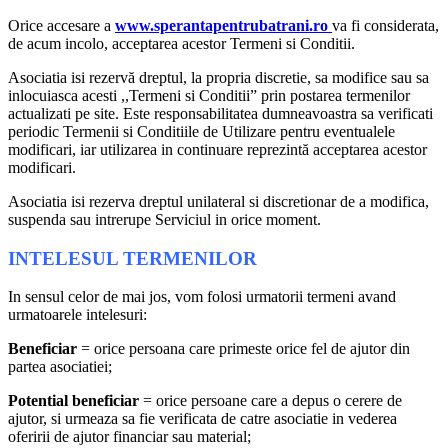
Orice accesare a
www.sperantapentrubatrani.ro
va fi considerata,
de acum incolo, acceptarea acestor Termeni si Conditii.
Asociatia isi rezervă dreptul, la propria discretie, sa modifice sau sa
inlocuiasca acesti ,,Termeni si Conditii” prin postarea termenilor
actualizati pe site. Este responsabilitatea dumneavoastra sa verificati
periodic Termenii si Conditiile de Utilizare pentru eventualele
modificari, iar utilizarea in continuare reprezintă acceptarea acestor
modificari.
Asociatia isi rezerva dreptul unilateral si discretionar de a modifica,
suspenda sau intrerupe Serviciul in orice moment.
INTELESUL TERMENILOR
In sensul celor de mai jos, vom folosi urmatorii termeni avand
urmatoarele intelesuri:
Beneficiar
= orice persoana care primeste orice fel de ajutor din
partea asociatiei;
Potential beneficiar
= orice persoane care a depus o cerere de
ajutor, si urmeaza sa fie verificata de catre asociatie in vederea
oferirii de ajutor financiar sau material;