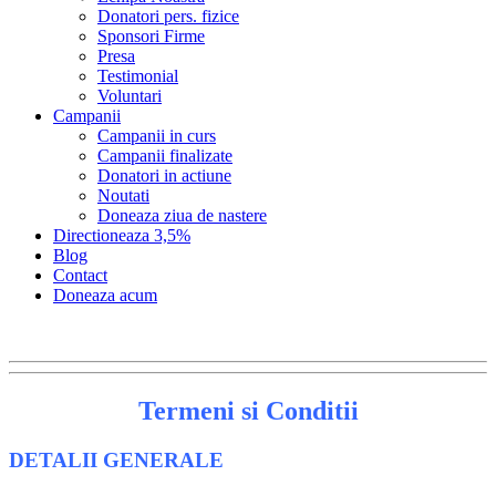
Donatori pers. fizice
Sponsori Firme
Presa
Testimonial
Voluntari
Campanii
Campanii in curs
Campanii finalizate
Donatori in actiune
Noutati
Doneaza ziua de nastere
Directioneaza 3,5%
Blog
Contact
Doneaza acum
Termeni si Conditii
DETALII GENERALE