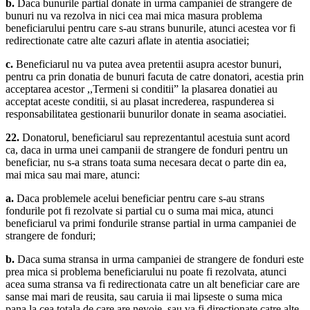
b.
Daca bunurile partial donate in urma campaniei de strangere de
bunuri nu va rezolva in nici cea mai mica masura problema
beneficiarului pentru care s-au strans bunurile, atunci acestea vor fi
redirectionate catre alte cazuri aflate in atentia asociatiei;
c.
Beneficiarul nu va putea avea pretentii asupra acestor bunuri,
pentru ca prin donatia de bunuri facuta de catre donatori, acestia prin
acceptarea acestor ,,Termeni si conditii” la plasarea donatiei au
acceptat aceste conditii, si au plasat increderea, raspunderea si
responsabilitatea gestionarii bunurilor donate in seama asociatiei.
22.
Donatorul, beneficiarul sau reprezentantul acestuia sunt acord
ca, daca in urma unei campanii de strangere de fonduri pentru un
beneficiar, nu s-a strans toata suma necesara decat o parte din ea,
mai mica sau mai mare, atunci:
a.
Daca problemele acelui beneficiar pentru care s-au strans
fondurile pot fi rezolvate si partial cu o suma mai mica, atunci
beneficiarul va primi fondurile stranse partial in urma campaniei de
strangere de fonduri;
b.
Daca suma stransa in urma campaniei de strangere de fonduri este
prea mica si problema beneficiarului nu poate fi rezolvata, atunci
acea suma stransa va fi redirectionata catre un alt beneficiar care are
sanse mai mari de reusita, sau caruia ii mai lipseste o suma mica
pana la cea totala de care are nevoie, sau va fi directionate catre alte