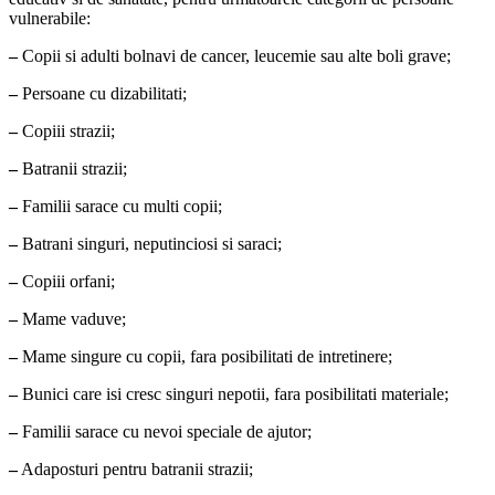
vulnerabile:
–
Copii si adulti bolnavi de cancer, leucemie sau alte boli grave;
–
Persoane cu dizabilitati;
–
Copiii strazii;
–
Batranii strazii;
–
Familii sarace cu multi copii;
–
Batrani singuri, neputinciosi si saraci;
–
Copiii orfani;
–
Mame vaduve;
–
Mame singure cu copii, fara posibilitati de intretinere;
–
Bunici care isi cresc singuri nepotii, fara posibilitati materiale;
–
Familii sarace cu nevoi speciale de ajutor;
–
Adaposturi pentru batranii strazii;