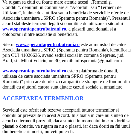
Va rugam sa cititi cu foarte mare atentie acesti ,,Termeni şi
Conditii”, denumiti in continuare si “Acordul” sau “Termeni de
Utilizare”, inainte de a utiliza sau a beneficia de serviciile oferite de
Asociatia umanitara ,,SPRO (Speranta pentru Romania)”. Prezentul
acord stabileste termenii legali si conditiile de utilizare a site-ului
www.sperantapentrubatrani.ro
, a plasarii unei donatii si a
coloborarii dintre asociatie si beneficiari.
Site-ul
www.sperantapentrubatrani.ro
este administrat de catre
Asociatia umanitara ,,SPRO (Speranta pentru Romania), identificata
prin CUI 41026636, avand sediul social in comuna Sepreus, jud.
Arad, str. Mihai Veliciu, nr. 30, email: infosperanta@gmail.com
www.sperantapentrubatrani.ro
este o platforma de donatii,
utilizata de catre asociatia umanitara SPRO (Speranta pentru
Romania)” prin care deruleaza campanii de strangere de fonduri din
donatii cu ajutorul carora sunt ajutate cazuri sociale si umanitare.
ACCEPTAREA TERMENILOR
Serviciul este oferit sub rezerva acceptarii tuturor termenilor si
conditiilor prevazute in acest Acord. In situatia in care nu sunteti de
acord cu termenii prezenti, daca sunteti in momentul in care doriti sa
plasati o donatie, va rugam sa nu o plasati, iar daca doriti sa fiti unul
din beneficiarii nostri, nu veti putea fi.