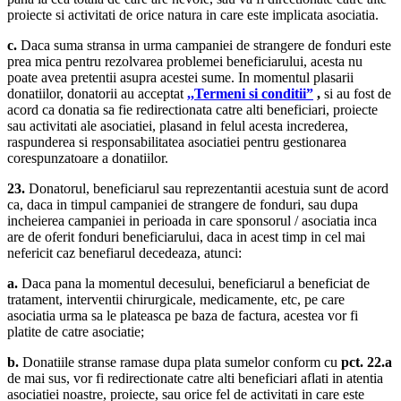
proiecte si activitati de orice natura in care este implicata asociatia.
c.
Daca suma stransa in urma campaniei de strangere de fonduri este
prea mica pentru rezolvarea problemei beneficiarului, acesta nu
poate avea pretentii asupra acestei sume. In momentul plasarii
donatiilor, donatorii au acceptat
,,Termeni si conditii”
,
si au fost de
acord ca donatia sa fie redirectionata catre alti beneficiari, proiecte
sau activitati ale asociatiei, plasand in felul acesta increderea,
raspunderea si responsabilitatea asociatiei pentru gestionarea
corespunzatoare a donatiilor.
23.
Donatorul, beneficiarul sau reprezentantii acestuia sunt de acord
ca, daca in timpul campaniei de strangere de fonduri, sau dupa
incheierea campaniei in perioada in care sponsorul / asociatia inca
are de oferit fonduri beneficiarului, daca in acest timp in cel mai
nefericit caz benefiarul decedeaza, atunci:
a.
Daca pana la momentul decesului, beneficiarul a beneficiat de
tratament, interventii chirurgicale, medicamente, etc, pe care
asociatia urma sa le plateasca pe baza de factura, acestea vor fi
platite de catre asociatie;
b.
Donatiile stranse ramase dupa plata sumelor conform cu
pct. 22.a
de mai sus, vor fi redirectionate catre alti beneficiari aflati in atentia
asociatiei noastre, proiecte, sau orice fel de activitati in care este