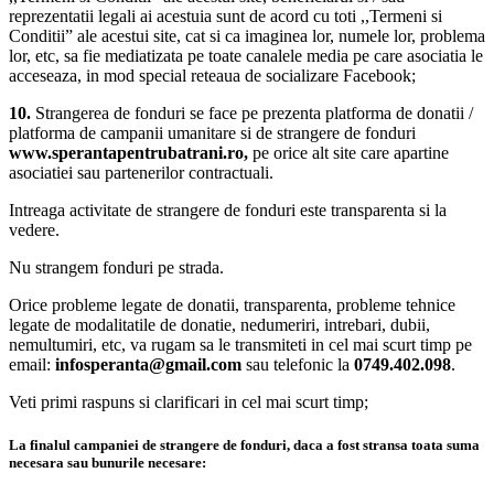
reprezentatii legali ai acestuia sunt de acord cu toti ,,Termeni si
Conditii” ale acestui site, cat si ca imaginea lor, numele lor, problema
lor, etc, sa fie mediatizata pe toate canalele media pe care asociatia le
acceseaza, in mod special reteaua de socializare Facebook;
10.
Strangerea de fonduri se face pe prezenta platforma de donatii /
platforma de campanii umanitare si de strangere de fonduri
www.sperantapentrubatrani.ro,
pe orice alt site care apartine
asociatiei sau partenerilor contractuali.
Intreaga activitate de strangere de fonduri este transparenta si la
vedere.
Nu strangem fonduri pe strada.
Orice probleme legate de donatii, transparenta, probleme tehnice
legate de modalitatile de donatie, nedumeriri, intrebari, dubii,
nemultumiri, etc, va rugam sa le transmiteti in cel mai scurt timp pe
email:
infosperanta@gmail.com
sau telefonic la
0749.402.098
.
Veti primi raspuns si clarificari in cel mai scurt timp;
La finalul campaniei de strangere de fonduri, daca a fost stransa toata suma
necesara sau bunurile necesare: