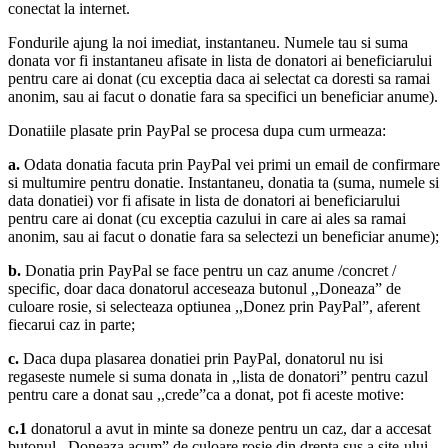
conectat la internet.
Fondurile ajung la noi imediat, instantaneu. Numele tau si suma
donata vor fi instantaneu afisate in lista de donatori ai beneficiarului
pentru care ai donat (cu exceptia daca ai selectat ca doresti sa ramai
anonim, sau ai facut o donatie fara sa specifici un beneficiar anume).
Donatiile plasate prin PayPal se procesa dupa cum urmeaza:
a.
Odata donatia facuta prin PayPal vei primi un email de confirmare
si multumire pentru donatie. Instantaneu, donatia ta (suma, numele si
data donatiei) vor fi afisate in lista de donatori ai beneficiarului
pentru care ai donat (cu exceptia cazului in care ai ales sa ramai
anonim, sau ai facut o donatie fara sa selectezi un beneficiar anume);
b.
Donatia prin PayPal se face pentru un caz anume /concret /
specific, doar daca donatorul acceseaza butonul ,,Doneaza” de
culoare rosie, si selecteaza optiunea ,,Donez prin PayPal”, aferent
fiecarui caz in parte;
c.
Daca dupa plasarea donatiei prin PayPal, donatorul nu isi
regaseste numele si suma donata in ,,lista de donatori” pentru cazul
pentru care a donat sau ,,crede”ca a donat, pot fi aceste motive:
c.1
donatorul a avut in minte sa doneze pentru un caz, dar a accesat
butonul ,,Doneaza acum” de culoare rosie din drepta sus a site-ului