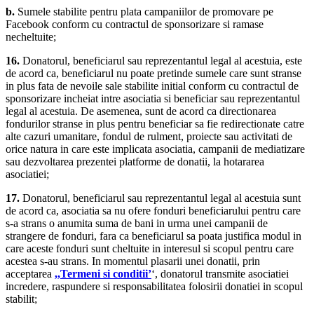
b.
Sumele stabilite pentru plata campaniilor de promovare pe
Facebook conform cu contractul de sponsorizare si ramase
necheltuite;
16.
Donatorul, beneficiarul sau reprezentantul legal al acestuia, este
de acord ca, beneficiarul nu poate pretinde sumele care sunt stranse
in plus fata de nevoile sale stabilite initial conform cu contractul de
sponsorizare incheiat intre asociatia si beneficiar sau reprezentantul
legal al acestuia. De asemenea, sunt de acord ca directionarea
fondurilor stranse in plus pentru beneficiar sa fie redirectionate catre
alte cazuri umanitare, fondul de rulment, proiecte sau activitati de
orice natura in care este implicata asociatia, campanii de mediatizare
sau dezvoltarea prezentei platforme de donatii, la hotararea
asociatiei;
17.
Donatorul, beneficiarul sau reprezentantul legal al acestuia sunt
de acord ca, asociatia sa nu ofere fonduri beneficiarului pentru care
s-a strans o anumita suma de bani in urma unei campanii de
strangere de fonduri, fara ca beneficiarul sa poata justifica modul in
care aceste fonduri sunt cheltuite in interesul si scopul pentru care
acestea s-au strans. In momentul plasarii unei donatii, prin
acceptarea
,,Termeni si conditii’
‘, donatorul transmite asociatiei
incredere, raspundere si responsabilitatea folosirii donatiei in scopul
stabilit;