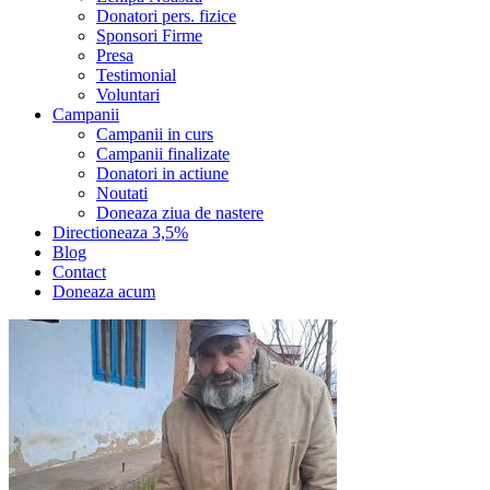
Donatori pers. fizice
Sponsori Firme
Presa
Testimonial
Voluntari
Campanii
Campanii in curs
Campanii finalizate
Donatori in actiune
Noutati
Doneaza ziua de nastere
Directioneaza 3,5%
Blog
Contact
Doneaza acum