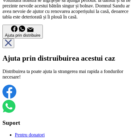
Voluntara noastră se îngrijește să ajungă periodic la dânsul și să ne
prezinte nevoile acestui bătrân singur și bolnav. Domnul Sandu ar
avea nevoie de ajutor cu renovarea acoperișului la casă, deoarece
tabla este deteriorată și îi plouă în casă.
Ajuta prin distribuire
Ajuta prin distruibuirea acestui caz
Distribuirea ta poate ajuta la strangerea mai rapida a fondurilor
necesare!
Suport
Pentru donatori