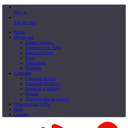
Sign in
Join for free
Home
Despre noi
Echipa Noastra
Donatori pers. fizice
Sponsori Firme
Presa
Testimonial
Voluntari
Campanii
Campanii in curs
Campanii finalizate
Donatori in actiune
Noutati
Doneaza ziua de nastere
Directioneaza 3,5%
Blog
Contact