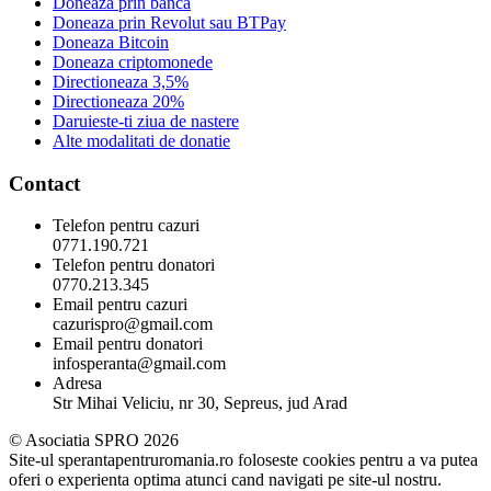
Doneaza prin banca
Doneaza prin Revolut sau BTPay
Doneaza Bitcoin
Doneaza criptomonede
Directioneaza 3,5%
Directioneaza 20%
Daruieste-ti ziua de nastere
Alte modalitati de donatie
Contact
Telefon pentru cazuri
0771.190.721
Telefon pentru donatori
0770.213.345
Email pentru cazuri
cazurispro@gmail.com
Email pentru donatori
infosperanta@gmail.com
Adresa
Str Mihai Veliciu, nr 30, Sepreus, jud Arad
© Asociatia SPRO 2026
Site-ul sperantapentruromania.ro foloseste cookies pentru a va putea
oferi o experienta optima atunci cand navigati pe site-ul nostru.